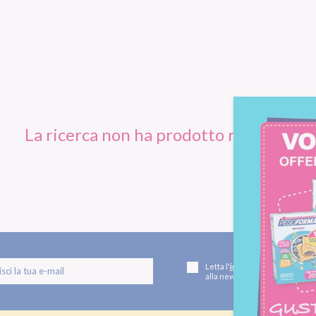
La ricerca non ha prodotto risultati.
Letta l'
informativa privacy
, ac
alla newsletter periodica di Nu