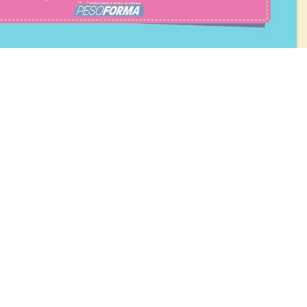
BLOG
Diete e benessere
Focus prodotti
Ricette light
Fitness
Eventi e concorsi Pesoforma
CALCOLO BMI
L'ESPERTO RISPONDE
FAQ
ezione e coordinamento di Nardobel SAS
|
Made with passion by:
Sdm