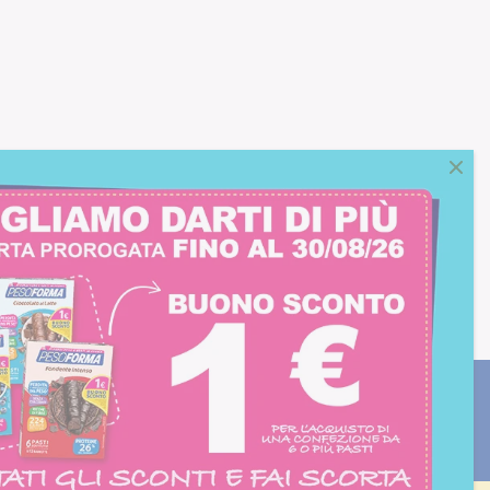
consento all'iscrizione
trition et Santé