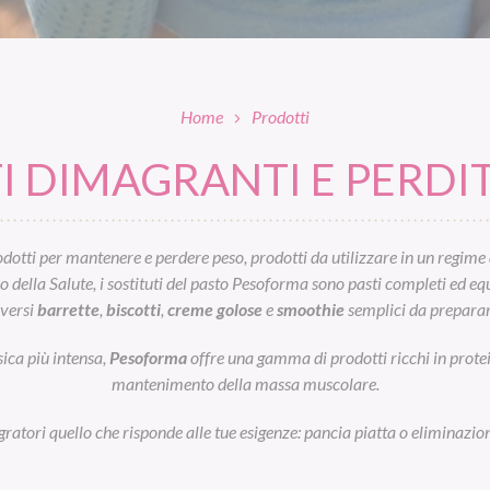
Home
Prodotti
 DIMAGRANTI E PERDIT
otti per mantenere e perdere peso, prodotti da utilizzare in un regime 
ella Salute, i sostituti del pasto Pesoforma sono pasti completi ed equil
iversi
barrette
,
biscotti
,
creme golose
e
smoothie
semplici da preparar
sica più intensa,
Pesoforma
offre una gamma di prodotti ricchi in prot
mantenimento della massa muscolare.
egratori quello che risponde alle tue esigenze: pancia piatta o eliminazion