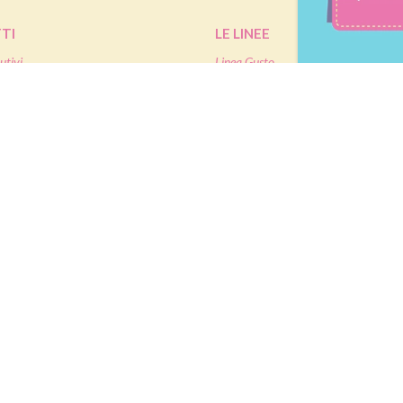
TI
LE LINEE
utivi
Linea Gusto
Linea Nature
oteici
Linea Performa
Linea Extra Protein
 e dolcificanti
IETA
SHOP
mme
Ordinare Pesoforma online
tività Sportiva
Pagamenti
antenimento
Assistenza ordini online
granti
à
|
P.IVA IT02787970124
|
Nutrition & Santé Italia S.p.A. a socio unico, soggetta a dir