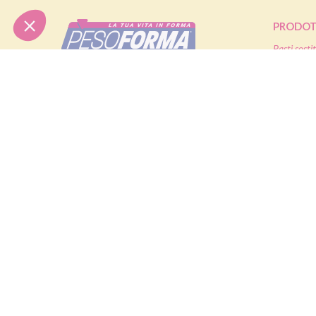
PRODOT
Pasti sostit
Pasti salati
Nutrition & Sante' Italia Spa
Alimenti pr
via Gioacchino Rossini 1/A
20045 Lainate (MI)
Snack
Integratori
Servizio consumatori:
Offerte
800-018124
Contatti
PIANI D
Dieta ma
Diete & At
ORDINI TELEFONICI
Diete di m
Diete dima
800-018124
® Pesoforma
|
Legal and privacy
|
Cookie policy
|
Accessibilit