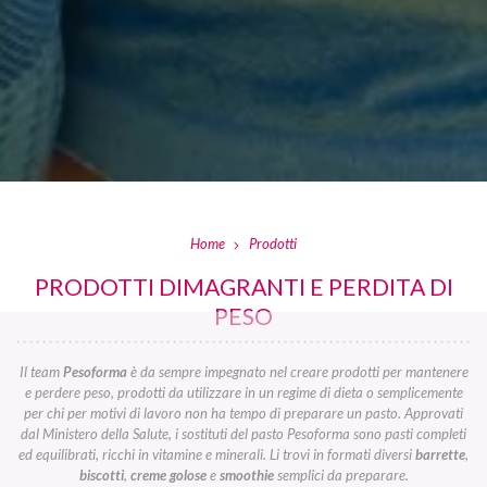
Home
Prodotti
PRODOTTI DIMAGRANTI E PERDITA DI
PESO
Il team
Pesoforma
è da sempre impegnato nel creare prodotti per mantenere
e perdere peso, prodotti da utilizzare in un regime di dieta o semplicemente
per chi per motivi di lavoro non ha tempo di preparare un pasto. Approvati
dal Ministero della Salute, i sostituti del pasto Pesoforma sono pasti completi
ed equilibrati, ricchi in vitamine e minerali. Li trovi in formati diversi
barrette
,
biscotti
,
creme golose
e
smoothie
semplici da preparare.