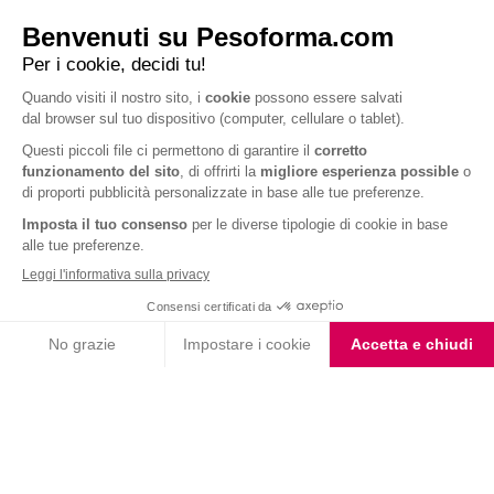
Barrette ai Cereali e
Choco Smoothie
Cioccolato
Choco Shake
Biscotto gusto Cioccolato
e Nocciola