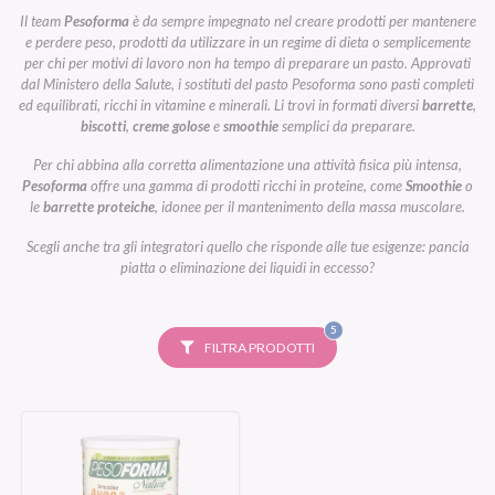
Il team
Pesoforma
è da sempre impegnato nel creare prodotti per mantenere
e perdere peso, prodotti da utilizzare in un regime di dieta o semplicemente
per chi per motivi di lavoro non ha tempo di preparare un pasto. Approvati
dal Ministero della Salute, i sostituti del pasto Pesoforma sono pasti completi
ed equilibrati, ricchi in vitamine e minerali. Li trovi in formati diversi
barrette
,
biscotti
,
creme golose
e
smoothie
semplici da preparare.
Per chi abbina alla corretta alimentazione una attività fisica più intensa,
Pesoforma
offre una gamma di prodotti ricchi in proteine, come
Smoothie
o
le
barrette proteiche
, idonee per il mantenimento della massa muscolare.
Scegli anche tra gli integratori quello che risponde alle tue esigenze: pancia
piatta o eliminazione dei liquidi in eccesso?
FILTRI
5
SELEZIONATI
FILTRA PRODOTTI