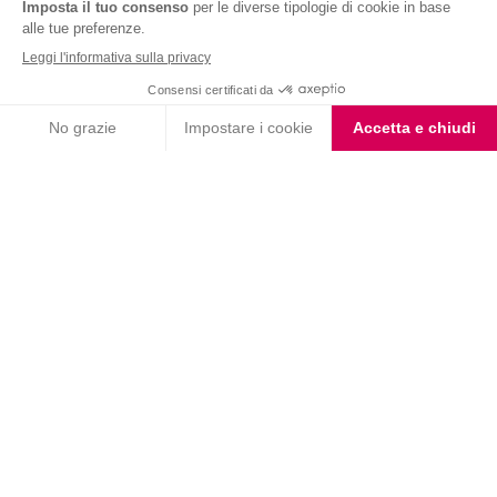
Nutrition & Sante' Italia Spa
via Gioacchino Rossini 1/A
20045 Lainate (MI)
Servizio consumatori:
800-018124
Contatti
ORDINI TELEFONICI
800-018124
PRODOTTI