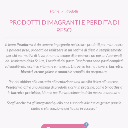
Home
Prodotti
PRODOTTI DIMAGRANTI E PERDITA DI
PESO
Il team
Pesoforma
è da sempre impegnato nel creare prodotti per mantenere
e perdere peso, prodotti da utilizzare in un regime di dieta o semplicemente
per chi per motivi di lavoro non ha tempo di preparare un pasto. Approvati
dal Ministero della Salute, i sostituti del pasto Pesoforma sono pasti completi
ed equilibrati, ricchi in vitamine e minerali. Li trovi in formati diversi
barrette
,
biscotti
,
creme golose
e
smoothie
semplici da preparare.
Per chi abbina alla corretta alimentazione una attività fisica più intensa,
Pesoforma
offre una gamma di prodotti ricchi in proteine, come
Smoothie
o
le
barrette proteiche
, idonee per il mantenimento della massa muscolare.
Scegli anche tra gli integratori quello che risponde alle tue esigenze: pancia
piatta o eliminazione dei liquidi in eccesso?
FILTRI
4