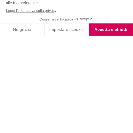
Nutrition & Sante' Italia Spa
via Gioacchino Rossini 1/A
20045 Lainate (MI)
Servizio consumatori:
800-018124
Contatti
ORDINI TELEFONICI
800-018124
PRODOTTI
LE LINEE