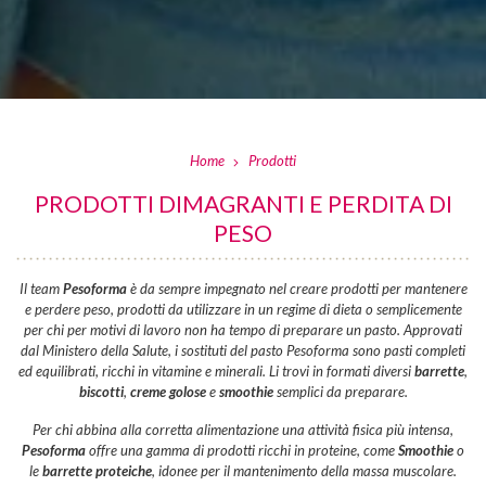
Home
Prodotti
PRODOTTI DIMAGRANTI E PERDITA DI
PESO
Il team
Pesoforma
è da sempre impegnato nel creare prodotti per mantenere
e perdere peso, prodotti da utilizzare in un regime di dieta o semplicemente
per chi per motivi di lavoro non ha tempo di preparare un pasto. Approvati
dal Ministero della Salute, i sostituti del pasto Pesoforma sono pasti completi
ed equilibrati, ricchi in vitamine e minerali. Li trovi in formati diversi
barrette
,
biscotti
,
creme golose
e
smoothie
semplici da preparare.
Per chi abbina alla corretta alimentazione una attività fisica più intensa,
Pesoforma
offre una gamma di prodotti ricchi in proteine, come
Smoothie
o
le
barrette proteiche
, idonee per il mantenimento della massa muscolare.