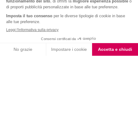
Barrette ai Cereali e
Barrette Extra Protein
Cioccolato
Cioccolato Bianco e Nero
Choco Smoothie
Choco Shake