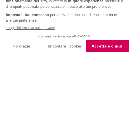
Barrette ai Cereali e
Barrette Extra Protein
Cioccolato
Cioccolato Bianco e Nero
Choco Smoothie
Choco Shake