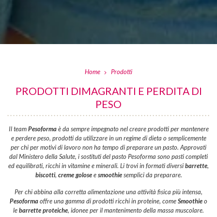
Home
Prodotti
PRODOTTI DIMAGRANTI E PERDITA DI
PESO
Il team
Pesoforma
è da sempre impegnato nel creare prodotti per mantenere
e perdere peso, prodotti da utilizzare in un regime di dieta o semplicemente
per chi per motivi di lavoro non ha tempo di preparare un pasto. Approvati
dal Ministero della Salute, i sostituti del pasto Pesoforma sono pasti completi
ed equilibrati, ricchi in vitamine e minerali. Li trovi in formati diversi
barrette
,
biscotti
,
creme golose
e
smoothie
semplici da preparare.
Per chi abbina alla corretta alimentazione una attività fisica più intensa,
Pesoforma
offre una gamma di prodotti ricchi in proteine, come
Smoothie
o
le
barrette proteiche
, idonee per il mantenimento della massa muscolare.