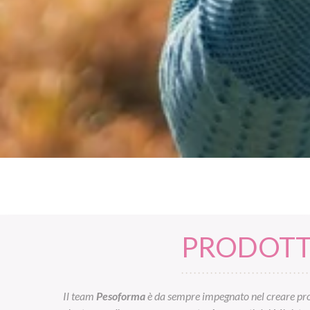
PRODOTTI
Il team
Pesoforma
è da sempre impegnato nel creare prod