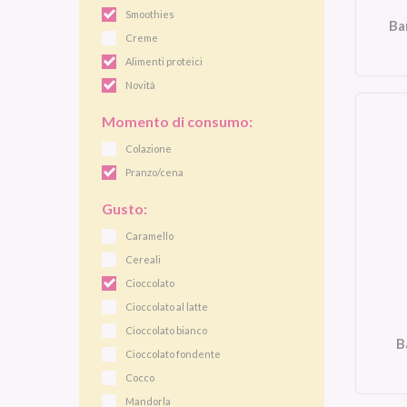
Smoothies
Ba
Creme
Alimenti proteici
Novità
Momento di consumo:
Colazione
Pranzo/cena
Gusto:
Caramello
Cereali
Cioccolato
Cioccolato al latte
Cioccolato bianco
B
Cioccolato fondente
Cocco
Mandorla