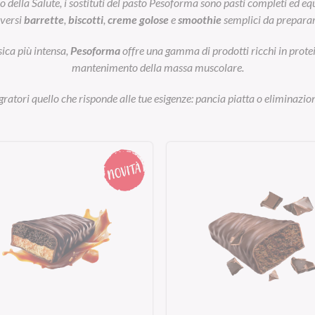
ella Salute, i sostituti del pasto Pesoforma sono pasti completi ed equil
iversi
barrette
,
biscotti
,
creme golose
e
smoothie
semplici da preparar
sica più intensa,
Pesoforma
offre una gamma di prodotti ricchi in prot
mantenimento della massa muscolare.
egratori quello che risponde alle tue esigenze: pancia piatta o eliminazion