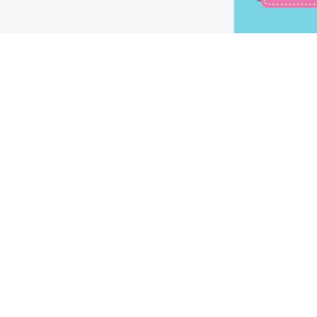
Letta l'
informativa privacy
, ac
alla newsletter periodica di Nu
TI
LE LINEE
utivi
Linea Gusto
Linea Nature
oteici
Linea Performa
Linea Extra Protein
 e dolcificanti
IETA
SHOP