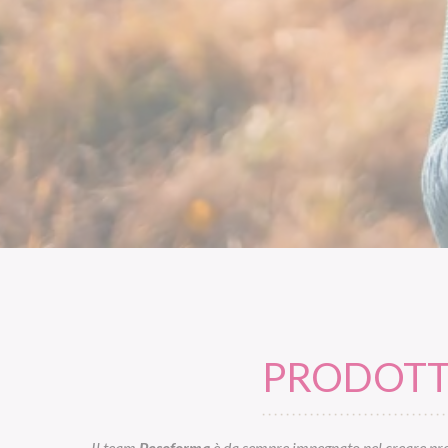
PRODOTTI
Il team
Pesoforma
è da sempre impegnato nel creare prod