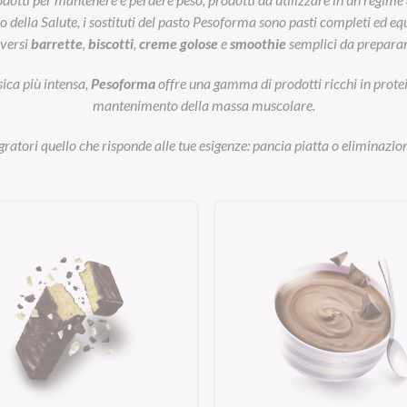
ella Salute, i sostituti del pasto Pesoforma sono pasti completi ed equil
iversi
barrette
,
biscotti
,
creme golose
e
smoothie
semplici da preparar
sica più intensa,
Pesoforma
offre una gamma di prodotti ricchi in prot
mantenimento della massa muscolare.
egratori quello che risponde alle tue esigenze: pancia piatta o eliminazion