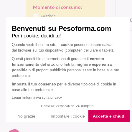
Momento di consumo:
Colazione
C
Pranzo/cena
Gusto:
Cioccolato
Cioccolato bianco
Cioccolato fondente
Diete speciali:
Senza glutine
Senza olio di palma
VEDI TUTTI