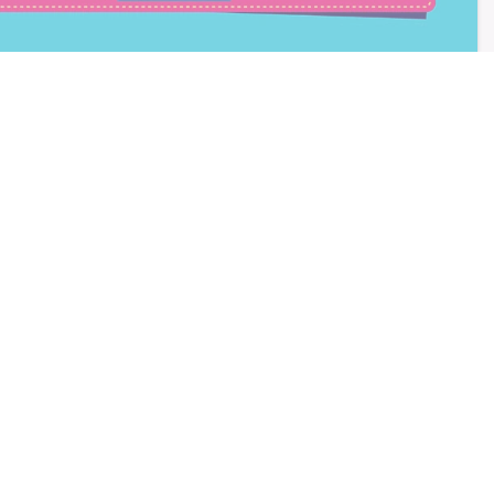
consento all'iscrizione
trition et Santé
BLOG
Diete e benessere
Focus prodotti
Ricette light
Fitness
Eventi e concorsi Pesoforma
CALCOLO BMI