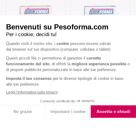
Barrette al Cioccolato
Barrette Tre Cioccolati
Fondente e Mandorla