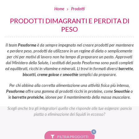
Home
Prodotti
PRODOTTI DIMAGRANTI E PERDITA DI
PESO
Il team
Pesoforma
è da sempre impegnato nel creare prodotti per mantenere
e perdere peso, prodotti da utilizzare in un regime di dieta o semplicemente
per chi per motivi di lavoro non ha tempo di preparare un pasto. Approvati
dal Ministero della Salute, i sostituti del pasto Pesoforma sono pasti completi
ed equilibrati, ricchi in vitamine e minerali. Li trovi in formati diversi
barrette
,
biscotti
,
creme golose
e
smoothie
semplici da preparare.
Per chi abbina alla corretta alimentazione una attività fisica più intensa,
Pesoforma
offre una gamma di prodotti ricchi in proteine, come
Smoothie
o
le
barrette proteiche
, idonee per il mantenimento della massa muscolare.
Scegli anche tra gli integratori quello che risponde alle tue esigenze: pancia
piatta o eliminazione dei liquidi in eccesso?
FILTRI
4
SELEZIONATI
FILTRA PRODOTTI