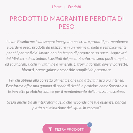
Home
Prodotti
PRODOTTI DIMAGRANTI E PERDITA DI
PESO
Il team
Pesoforma
è da sempre impegnato nel creare prodotti per mantenere
e perdere peso, prodotti da utilizzare in un regime di dieta o semplicemente
per chi per motivi di lavoro non ha tempo di preparare un pasto. Approvati
dal Ministero della Salute, i sostituti del pasto Pesoforma sono pasti completi
ed equilibrati, ricchi in vitamine e minerali. Li trovi in formati diversi
barrette
,
biscotti
,
creme golose
e
smoothie
semplici da preparare.
Per chi abbina alla corretta alimentazione una attività fisica più intensa,
Pesoforma
offre una gamma di prodotti ricchi in proteine, come
Smoothie
o
le
barrette proteiche
, idonee per il mantenimento della massa muscolare.
Scegli anche tra gli integratori quello che risponde alle tue esigenze: pancia
piatta o eliminazione dei liquidi in eccesso?
FILTRI
4
SELEZIONATI
FILTRA PRODOTTI