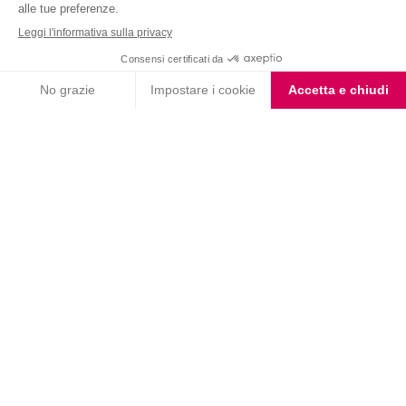
Nutrition & Sante' Italia Spa
via Gioacchino Rossini 1/A
20045 Lainate (MI)
Servizio consumatori:
800-018124
Contatti
ORDINI TELEFONICI
800-018124
PRODOTTI
LE LINEE