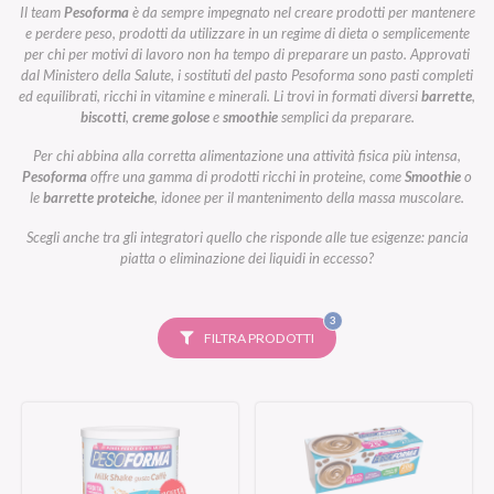
Il team
Pesoforma
è da sempre impegnato nel creare prodotti per mantenere
e perdere peso, prodotti da utilizzare in un regime di dieta o semplicemente
per chi per motivi di lavoro non ha tempo di preparare un pasto. Approvati
dal Ministero della Salute, i sostituti del pasto Pesoforma sono pasti completi
ed equilibrati, ricchi in vitamine e minerali. Li trovi in formati diversi
barrette
,
biscotti
,
creme golose
e
smoothie
semplici da preparare.
Per chi abbina alla corretta alimentazione una attività fisica più intensa,
Pesoforma
offre una gamma di prodotti ricchi in proteine, come
Smoothie
o
le
barrette proteiche
, idonee per il mantenimento della massa muscolare.
Scegli anche tra gli integratori quello che risponde alle tue esigenze: pancia
piatta o eliminazione dei liquidi in eccesso?
FILTRI
3
SELEZIONATI
FILTRA PRODOTTI