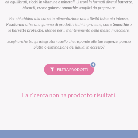
ed equilibrati, ricchi in vitamine e minerali. Li trovi in formati diversi
barrette
,
biscotti
,
creme golose
e
smoothie
semplici da preparare.
Per chi abbina alla corretta alimentazione una attività fisica più intensa,
Pesoforma
offre una gamma di prodotti ricchi in proteine, come
Smoothie
o
le
barrette proteiche
, idonee per il mantenimento della massa muscolare.
Scegli anche tra gli integratori quello che risponde alle tue esigenze: pancia
piatta o eliminazione dei liquidi in eccesso?
FILTRI
4
SELEZIONATI
FILTRA PRODOTTI
La ricerca non ha prodotto risultati.