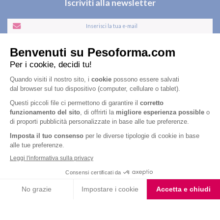
Iscriviti alla newsletter
Letta l'
informativa privacy
, acconsento all'iscrizione alla newsletter
periodica di Nutrition et Santé
Nutrition & Sante' Italia Spa
via Gioacchino Rossini 1/A
20045 Lainate (MI)
Servizio consumatori:
800-018124
Contatti