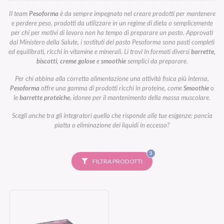
Il team
Pesoforma
è da sempre impegnato nel creare prodotti per mantenere
e perdere peso, prodotti da utilizzare in un regime di dieta o semplicemente
per chi per motivi di lavoro non ha tempo di preparare un pasto. Approvati
dal Ministero della Salute, i sostituti del pasto Pesoforma sono pasti completi
ed equilibrati, ricchi in vitamine e minerali. Li trovi in formati diversi
barrette
,
biscotti
,
creme golose
e
smoothie
semplici da preparare.
Per chi abbina alla corretta alimentazione una attività fisica più intensa,
Pesoforma
offre una gamma di prodotti ricchi in proteine, come
Smoothie
o
le
barrette proteiche
, idonee per il mantenimento della massa muscolare.
Scegli anche tra gli integratori quello che risponde alle tue esigenze: pancia
piatta o eliminazione dei liquidi in eccesso?
FILTRI
3
SELEZIONATI
FILTRA PRODOTTI