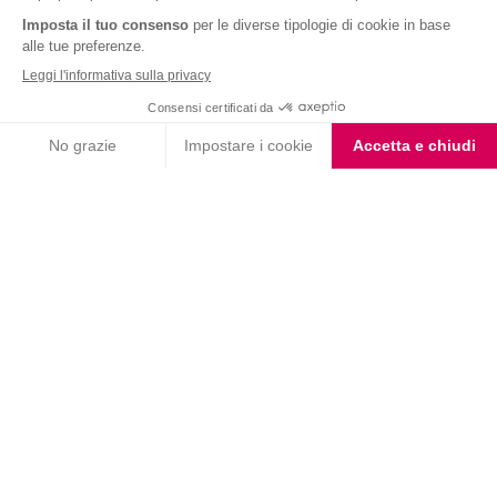
Nutrition & Sante' Italia Spa
via Gioacchino Rossini 1/A
20045 Lainate (MI)
Servizio consumatori:
800-018124
Contatti
ORDINI TELEFONICI
800-018124
PRODOTTI