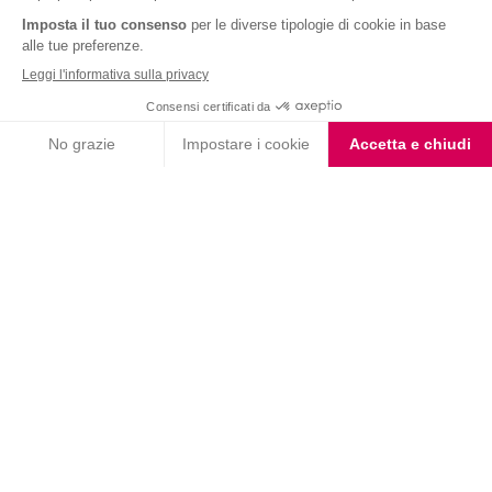
Nutrition & Sante' Italia Spa
via Gioacchino Rossini 1/A
20045 Lainate (MI)
Servizio consumatori:
800-018124
Contatti
ORDINI TELEFONICI
800-018124
PRODOTTI