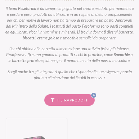
Il team
Pesoforma
è da sempre impegnato nel creare prodotti per mantenere
e perdere peso, prodotti da utilizzare in un regime di dieta o semplicemente
per chi per motivi di lavoro non ha tempo di preparare un pasto. Approvati
dal Ministero della Salute, i sostituti del pasto Pesoforma sono pasti completi
ed equilibrati, ricchi in vitamine e minerali. Li trovi in formati diversi
barrette
,
biscotti
,
creme golose
e
smoothie
semplici da preparare.
Per chi abbina alla corretta alimentazione una attività fisica più intensa,
Pesoforma
offre una gamma di prodotti ricchi in proteine, come
Smoothie
o
le
barrette proteiche
, idonee per il mantenimento della massa muscolare.
Scegli anche tra gli integratori quello che risponde alle tue esigenze: pancia
piatta o eliminazione dei liquidi in eccesso?
FILTRI
4
SELEZIONATI
FILTRA PRODOTTI