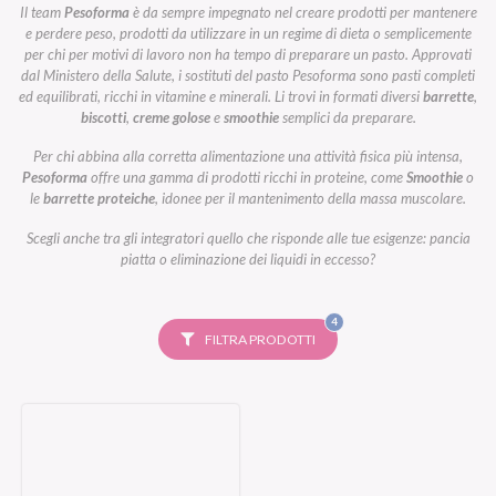
Il team
Pesoforma
è da sempre impegnato nel creare prodotti per mantenere
e perdere peso, prodotti da utilizzare in un regime di dieta o semplicemente
per chi per motivi di lavoro non ha tempo di preparare un pasto. Approvati
dal Ministero della Salute, i sostituti del pasto Pesoforma sono pasti completi
ed equilibrati, ricchi in vitamine e minerali. Li trovi in formati diversi
barrette
,
biscotti
,
creme golose
e
smoothie
semplici da preparare.
Per chi abbina alla corretta alimentazione una attività fisica più intensa,
Pesoforma
offre una gamma di prodotti ricchi in proteine, come
Smoothie
o
le
barrette proteiche
, idonee per il mantenimento della massa muscolare.
Scegli anche tra gli integratori quello che risponde alle tue esigenze: pancia
piatta o eliminazione dei liquidi in eccesso?
FILTRI
4
SELEZIONATI
FILTRA PRODOTTI