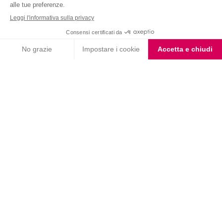
Nutrition & Sante' Italia Spa
via Gioacchino Rossini 1/A
20045 Lainate (MI)
Servizio consumatori:
800-018124
Contatti
ORDINI TELEFONICI
800-018124
PRODOTTI
LE LINEE