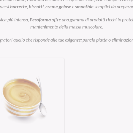
iversi
barrette
,
biscotti
,
creme golose
e
smoothie
semplici da preparar
sica più intensa,
Pesoforma
offre una gamma di prodotti ricchi in prot
mantenimento della massa muscolare.
egratori quello che risponde alle tue esigenze: pancia piatta o eliminazion