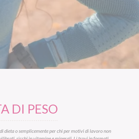
A DI PESO
di dieta o semplicemente per chi per motivi di lavoro non
ibrati, ricchi in vitamine e minerali. Li trovi in formati