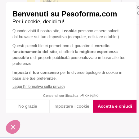
Colazione
Co
Pranzo/cena
G
Gusto:
Caramello
Vaniglia
Diete speciali:
Senza glutine
Senza olio di palma
VEDI TUTTI