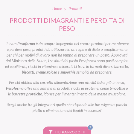
Home
Prodotti
PRODOTTI DIMAGRANTI E PERDITA DI
PESO
Il team
Pesoforma
è da sempre impegnato nel creare prodotti per mantenere
e perdere peso, prodotti da utilizzare in un regime di dieta o semplicemente
per chi per motivi di lavoro non ha tempo di preparare un pasto. Approvati
dal Ministero della Salute, i sostituti del pasto Pesoforma sono pasti completi
ed equilibrati, ricchi in vitamine e minerali. Li trovi in formati diversi
barrette
,
biscotti
,
creme golose
e
smoothie
semplici da preparare.
Per chi abbina alla corretta alimentazione una attività fisica più intensa,
Pesoforma
offre una gamma di prodotti ricchi in proteine, come
Smoothie
o
le
barrette proteiche
, idonee per il mantenimento della massa muscolare.
Scegli anche tra gli integratori quello che risponde alle tue esigenze: pancia
piatta o eliminazione dei liquidi in eccesso?
FILTRI
3
SELEZIONATI
FILTRA PRODOTTI