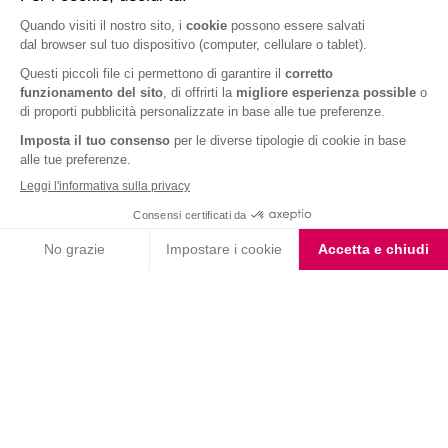
Coppa Singola Extra
Coppe Gusto Caffè
Protein al Cioccolato
Coppe al Cioccolato