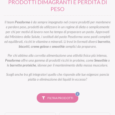
PRODOTTI DIMAGRANTI E PERDITA DI
PESO
Il team
Pesoforma
è da sempre impegnato nel creare prodotti per mantenere
e perdere peso, prodotti da utilizzare in un regime di dieta o semplicemente
per chi per motivi di lavoro non ha tempo di preparare un pasto. Approvati
dal Ministero della Salute, i sostituti del pasto Pesoforma sono pasti completi
ed equilibrati, ricchi in vitamine e minerali. Li trovi in formati diversi
barrette
,
biscotti
,
creme golose
e
smoothie
semplici da preparare.
Per chi abbina alla corretta alimentazione una attività fisica più intensa,
Pesoforma
offre una gamma di prodotti ricchi in proteine, come
Smoothie
o
le
barrette proteiche
, idonee per il mantenimento della massa muscolare.
Scegli anche tra gli integratori quello che risponde alle tue esigenze: pancia
piatta o eliminazione dei liquidi in eccesso?
FILTRI
2
SELEZIONATI
FILTRA PRODOTTI