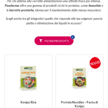
Per chi abbina alla corretta alimentazione una attività fisica più intensa,
Pesoforma
offre una gamma di prodotti ricchi in proteine, come
Smoothie
o
le
barrette proteiche
, idonee per il mantenimento della massa muscolare.
Scegli anche tra gli integratori quello che risponde alle tue esigenze: pancia
piatta o eliminazione dei liquidi in eccesso?
FILTRI
2
SELEZIONATI
FILTRA PRODOTTI
Konjac Rice
Protein Noodles – Pasta di
Konjac