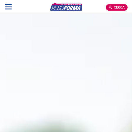
CERCA