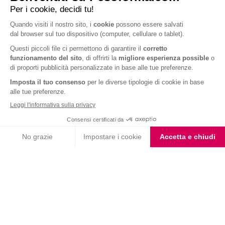
Barrette Extra Protein
Barrette Extra Protein
Arachidi Caramello
Cioccolato Bianco e Nero
Choco Smoothie
Vaniglia Smoothie