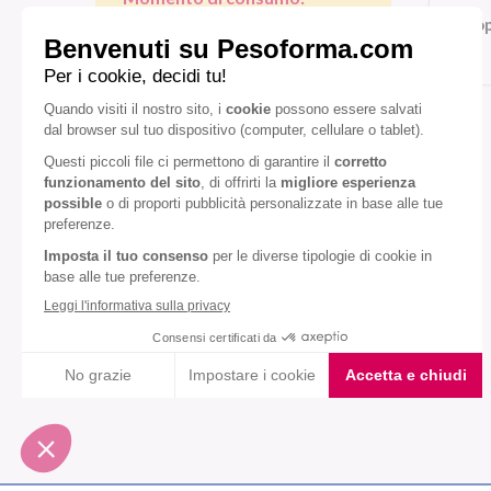
Cop
Colazione
Pranzo/cena
Gusto:
Cioccolato
Diete speciali:
Senza glutine
Senza olio di palma
VEDI TUTTI