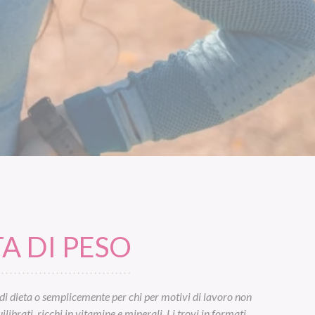
A DI PESO
di dieta o semplicemente per chi per motivi di lavoro non
ibrati, ricchi in vitamine e minerali. Li trovi in formati