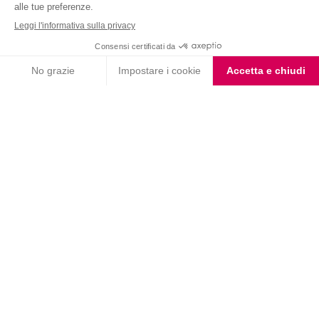
Nutrition & Sante' Italia Spa
via Gioacchino Rossini 1/A
20045 Lainate (MI)
Servizio consumatori:
800-018124
Contatti
ORDINI TELEFONICI
800-018124
PRODOTTI
LE LINEE