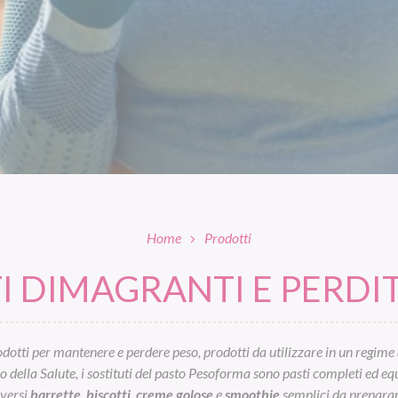
Home
Prodotti
 DIMAGRANTI E PERDIT
otti per mantenere e perdere peso, prodotti da utilizzare in un regime 
ella Salute, i sostituti del pasto Pesoforma sono pasti completi ed equil
iversi
barrette
,
biscotti
,
creme golose
e
smoothie
semplici da preparar