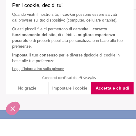
Gusto:
Caffè
Diete speciali:
Senza glutine
Senza olio di palma
VEDI TUTTI
Iscriviti alla newsletter