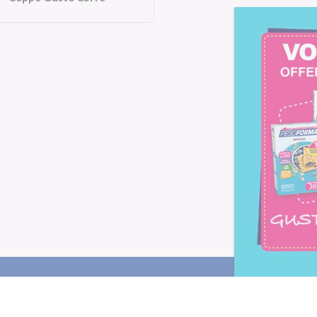
Letta l'
informativa privacy
, ac
alla newsletter periodica di Nu