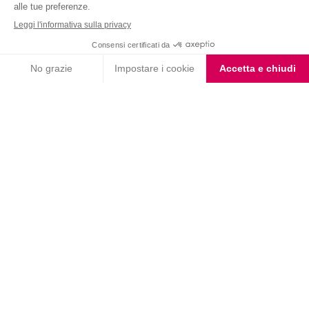
Nutrition & Sante' Italia Spa
via Gioacchino Rossini 1/A
20045 Lainate (MI)
Servizio consumatori:
800-018124
Contatti
ORDINI TELEFONICI
800-018124
PRODOTTI
LE LINEE