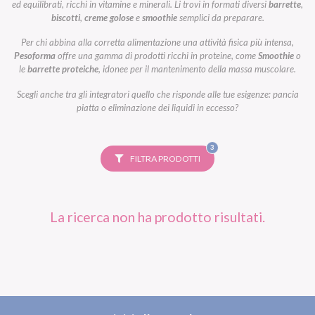
ed equilibrati, ricchi in vitamine e minerali. Li trovi in formati diversi
barrette
,
biscotti
,
creme golose
e
smoothie
semplici da preparare.
Per chi abbina alla corretta alimentazione una attività fisica più intensa,
Pesoforma
offre una gamma di prodotti ricchi in proteine, come
Smoothie
o
le
barrette proteiche
, idonee per il mantenimento della massa muscolare.
Scegli anche tra gli integratori quello che risponde alle tue esigenze: pancia
piatta o eliminazione dei liquidi in eccesso?
FILTRI
3
SELEZIONATI
FILTRA PRODOTTI
La ricerca non ha prodotto risultati.