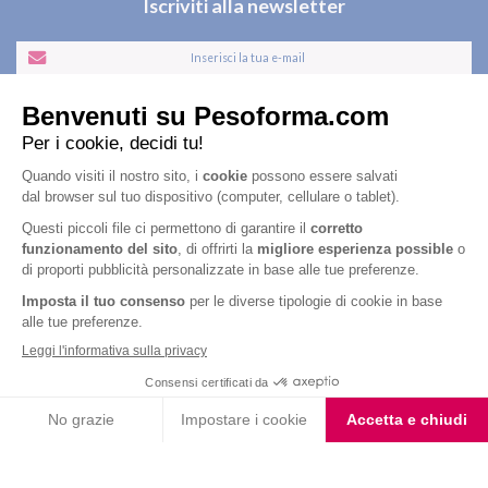
Iscriviti alla newsletter
Letta l'
informativa privacy
, acconsento all'iscrizione alla newsletter
periodica di Nutrition et Santé
Nutrition & Sante' Italia Spa
via Gioacchino Rossini 1/A
20045 Lainate (MI)
Servizio consumatori:
800-018124
Contatti