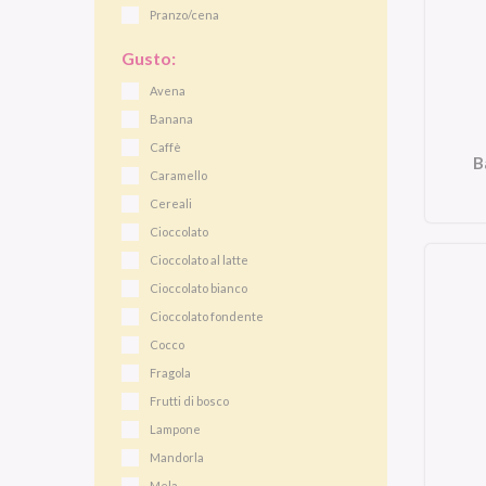
Pranzo/cena
Gusto:
Avena
Banana
Caffè
B
Caramello
Cereali
Cioccolato
Cioccolato al latte
Cioccolato bianco
Cioccolato fondente
Cocco
Fragola
Frutti di bosco
Lampone
Mandorla
Mela