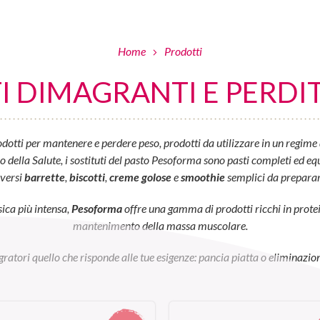
Home
Prodotti
 DIMAGRANTI E PERDIT
otti per mantenere e perdere peso, prodotti da utilizzare in un regime 
ella Salute, i sostituti del pasto Pesoforma sono pasti completi ed equil
iversi
barrette
,
biscotti
,
creme golose
e
smoothie
semplici da preparar
sica più intensa,
Pesoforma
offre una gamma di prodotti ricchi in prot
mantenimento della massa muscolare.
egratori quello che risponde alle tue esigenze: pancia piatta o eliminazion