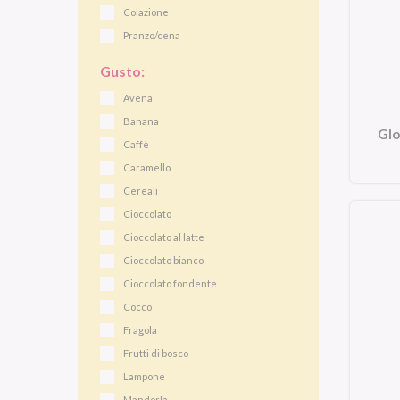
Colazione
Pranzo/cena
Gusto:
Avena
Banana
Glo
Caffè
Caramello
Cereali
Cioccolato
Cioccolato al latte
Cioccolato bianco
Cioccolato fondente
Cocco
Fragola
Frutti di bosco
Lampone
Mandorla