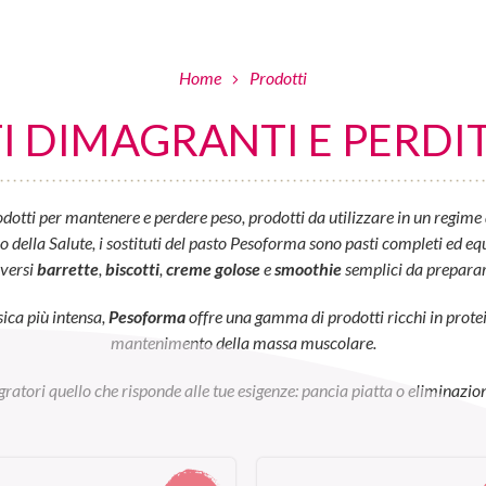
Home
Prodotti
 DIMAGRANTI E PERDIT
otti per mantenere e perdere peso, prodotti da utilizzare in un regime 
ella Salute, i sostituti del pasto Pesoforma sono pasti completi ed equil
iversi
barrette
,
biscotti
,
creme golose
e
smoothie
semplici da preparar
sica più intensa,
Pesoforma
offre una gamma di prodotti ricchi in prot
mantenimento della massa muscolare.
egratori quello che risponde alle tue esigenze: pancia piatta o eliminazion