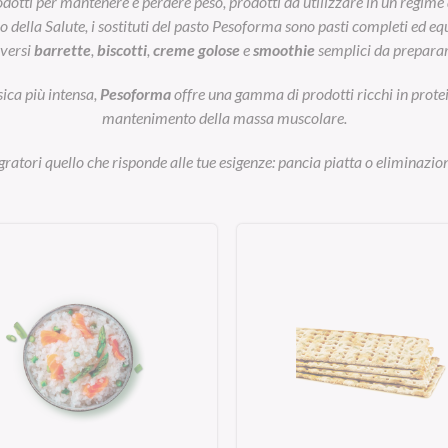
otti per mantenere e perdere peso, prodotti da utilizzare in un regime 
ella Salute, i sostituti del pasto Pesoforma sono pasti completi ed equil
iversi
barrette
,
biscotti
,
creme golose
e
smoothie
semplici da preparar
sica più intensa,
Pesoforma
offre una gamma di prodotti ricchi in prot
mantenimento della massa muscolare.
egratori quello che risponde alle tue esigenze: pancia piatta o eliminazion