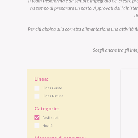
Il team
Pesoforma
è da sempre impegnato nel creare prod
ha tempo di preparare un pasto. Approvati dal Ministero d
d
Per chi abbina alla corretta alimentazione una attività fi
Scegli anche tra gli int
Linea:
Linea Gusto
Linea Nature
Categorie:
Pasti salati
Novità
Momento di consumo: