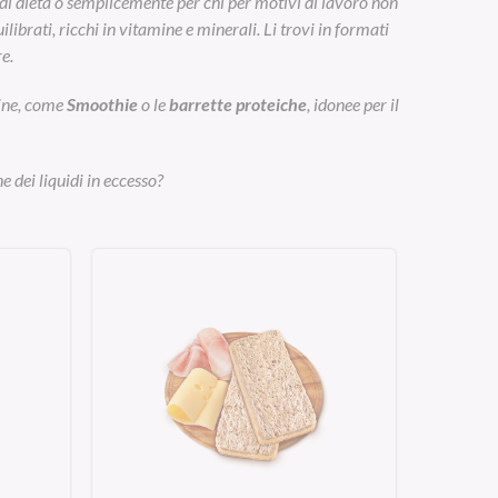
di dieta o semplicemente per chi per motivi di lavoro non
ibrati, ricchi in vitamine e minerali. Li trovi in formati
e.
eine, come
Smoothie
o le
barrette proteiche
, idonee per il
e dei liquidi in eccesso?