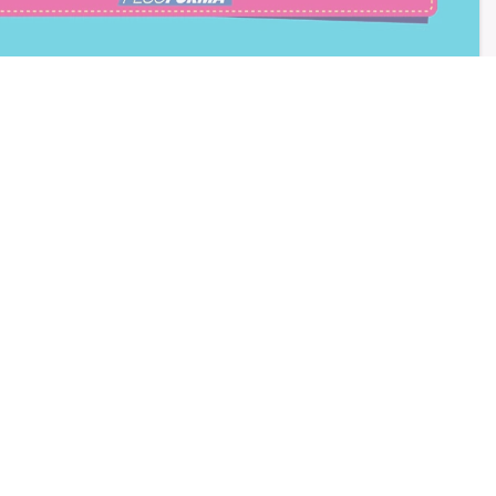
consento all'iscrizione
trition et Santé
BLOG
Diete e benessere
Focus prodotti
Ricette light
Fitness
Eventi e concorsi Pesoforma
CALCOLO BMI