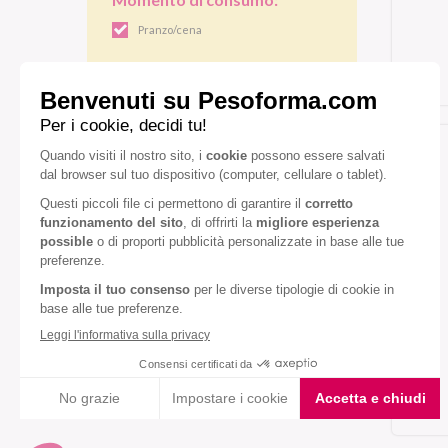
Pranzo/cena
Gusto:
Prosciutto e formaggio
Diete speciali:
Senza lattosio
Senza lievito
Senza olio di palma
VEDI TUTTI