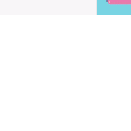
Letta l'
informativa privacy
, ac
alla newsletter periodica di Nu
TI
LE LINEE
utivi
Linea Gusto
Linea Nature
oteici
Linea Performa
Linea Extra Protein
 e dolcificanti
IETA
SHOP