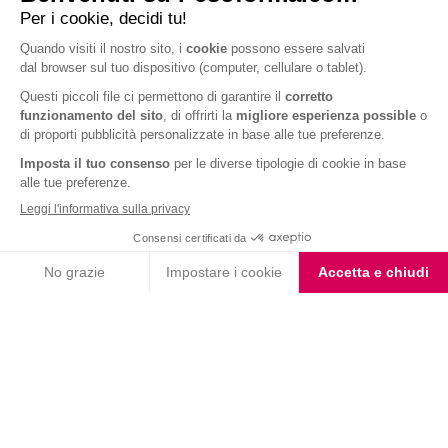
Barrette Extra Protein
Barrette Extra Protein
Arachidi Caramello
Cioccolato Bianco e Nero
Choco Smoothie
Vaniglia Smoothie