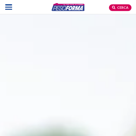
CERCA