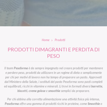
Home
Prodotti
PRODOTTI DIMAGRANTI E PERDITA DI
PESO
Il team
Pesoforma
è da sempre impegnato nel creare prodotti per mantenere
e perdere peso, prodotti da utilizzare in un regime di dieta o semplicemente
per chi per motivi di lavoro non ha tempo di preparare un pasto. Approvati
dal Ministero della Salute, i sostituti del pasto Pesoforma sono pasti completi
ed equilibrati, ricchi in vitamine e minerali. Li trovi in formati diversi
barrette
,
biscotti
,
creme golose
e
smoothie
semplici da preparare.
Per chi abbina alla corretta alimentazione una attività fisica più intensa,
Pesoforma
offre una gamma di prodotti ricchi in proteine, come
Smoothie
o