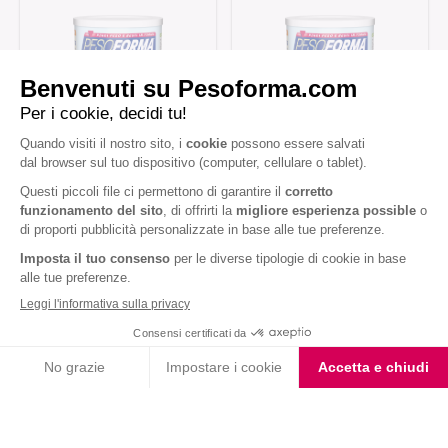
Choco Smoothie
Vaniglia Smoothie
Choco Shake
Biscotto gusto Cioccolato