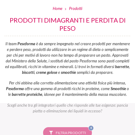
Home
Prodotti
PRODOTTI DIMAGRANTI E PERDITA DI
PESO
Il team
Pesoforma
è da sempre impegnato nel creare prodotti per mantenere
e perdere peso, prodotti da utilizzare in un regime di dieta o semplicemente
per chi per motivi di lavoro non ha tempo di preparare un pasto. Approvati
dal Ministero della Salute, i sostituti del pasto Pesoforma sono pasti completi
ed equilibrati, ricchi in vitamine e minerali. Li trovi in formati diversi
barrette
,
biscotti
,
creme golose
e
smoothie
semplici da preparare.
Per chi abbina alla corretta alimentazione una attività fisica più intensa,
Pesoforma
offre una gamma di prodotti ricchi in proteine, come
Smoothie
o
le
barrette proteiche
, idonee per il mantenimento della massa muscolare.
Scegli anche tra gli integratori quello che risponde alle tue esigenze: pancia
piatta o eliminazione dei liquidi in eccesso?
FILTRI
4
SELEZIONATI
FILTRA PRODOTTI