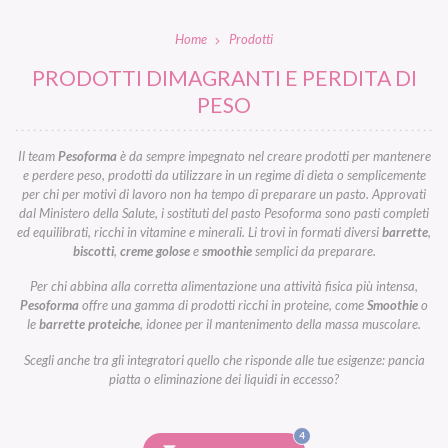
Home
Prodotti
PRODOTTI DIMAGRANTI E PERDITA DI
PESO
Il team
Pesoforma
è da sempre impegnato nel creare prodotti per mantenere
e perdere peso, prodotti da utilizzare in un regime di dieta o semplicemente
per chi per motivi di lavoro non ha tempo di preparare un pasto. Approvati
dal Ministero della Salute, i sostituti del pasto Pesoforma sono pasti completi
ed equilibrati, ricchi in vitamine e minerali. Li trovi in formati diversi
barrette
,
biscotti
,
creme golose
e
smoothie
semplici da preparare.
Per chi abbina alla corretta alimentazione una attività fisica più intensa,
Pesoforma
offre una gamma di prodotti ricchi in proteine, come
Smoothie
o
le
barrette proteiche
, idonee per il mantenimento della massa muscolare.
Scegli anche tra gli integratori quello che risponde alle tue esigenze: pancia
piatta o eliminazione dei liquidi in eccesso?
FILTRI
4