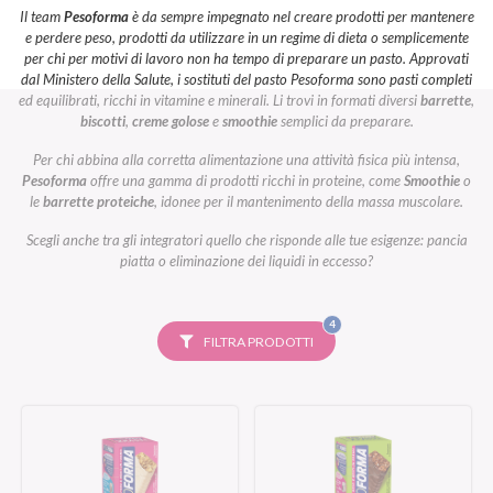
Il team
Pesoforma
è da sempre impegnato nel creare prodotti per mantenere
e perdere peso, prodotti da utilizzare in un regime di dieta o semplicemente
per chi per motivi di lavoro non ha tempo di preparare un pasto. Approvati
dal Ministero della Salute, i sostituti del pasto Pesoforma sono pasti completi
ed equilibrati, ricchi in vitamine e minerali. Li trovi in formati diversi
barrette
,
biscotti
,
creme golose
e
smoothie
semplici da preparare.
Per chi abbina alla corretta alimentazione una attività fisica più intensa,
Pesoforma
offre una gamma di prodotti ricchi in proteine, come
Smoothie
o
le
barrette proteiche
, idonee per il mantenimento della massa muscolare.
Scegli anche tra gli integratori quello che risponde alle tue esigenze: pancia
piatta o eliminazione dei liquidi in eccesso?
FILTRI
4
SELEZIONATI
FILTRA PRODOTTI