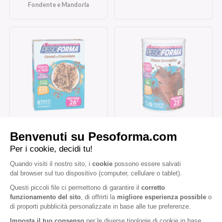
Fondente e Mandorla
Barrette ai Cereali e
Choco Smoothie
Cioccolato