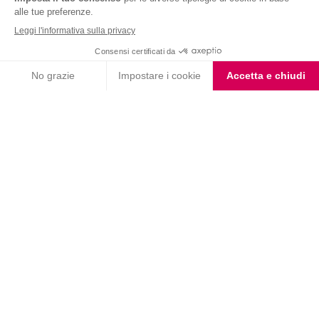
Choco Shake
Biscotto Miele e Mandorle
con Farina Integrale
Biscotto gusto Cioccolato
Coppa Singola Extra
e Nocciola
Protein al Cioccolato