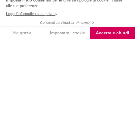
Choco Shake
Biscotto Miele e Mandorle
con Farina Integrale
Biscotto gusto Cioccolato
Coppa Singola Extra
e Nocciola
Protein al Cioccolato