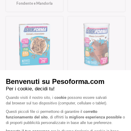
Fondente e Mandorla
Barrette ai Cereali e
Choco Smoothie
Cioccolato