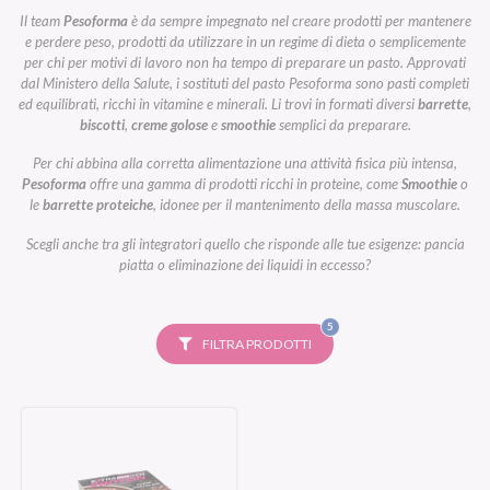
Il team
Pesoforma
è da sempre impegnato nel creare prodotti per mantenere
e perdere peso, prodotti da utilizzare in un regime di dieta o semplicemente
per chi per motivi di lavoro non ha tempo di preparare un pasto. Approvati
dal Ministero della Salute, i sostituti del pasto Pesoforma sono pasti completi
ed equilibrati, ricchi in vitamine e minerali. Li trovi in formati diversi
barrette
,
biscotti
,
creme golose
e
smoothie
semplici da preparare.
Per chi abbina alla corretta alimentazione una attività fisica più intensa,
Pesoforma
offre una gamma di prodotti ricchi in proteine, come
Smoothie
o
le
barrette proteiche
, idonee per il mantenimento della massa muscolare.
Scegli anche tra gli integratori quello che risponde alle tue esigenze: pancia
piatta o eliminazione dei liquidi in eccesso?
FILTRI
5
SELEZIONATI
FILTRA PRODOTTI