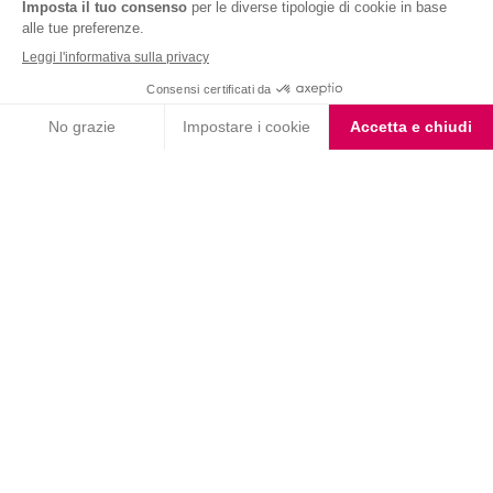
Nutrition & Sante' Italia Spa
via Gioacchino Rossini 1/A
20045 Lainate (MI)
Servizio consumatori:
800-018124
Contatti
ORDINI TELEFONICI
800-018124
PRODOTTI