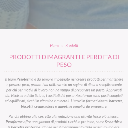
Home
Prodotti
PRODOTTI DIMAGRANTI E PERDITA DI
PESO
Il team
Pesoforma
è da sempre impegnato nel creare prodotti per mantenere
e perdere peso, prodotti da utilizzare in un regime di dieta o semplicemente
per chi per motivi di lavoro non ha tempo di preparare un pasto. Approvati
dal Ministero della Salute, i sostituti del pasto Pesoforma sono pasti completi
ed equilibrati, ricchi in vitamine e minerali. Li trovi in formati diversi
barrette
,
biscotti
,
creme golose
e
smoothie
semplici da preparare.
Per chi abbina alla corretta alimentazione una attività fisica più intensa,
Pesoforma
offre una gamma di prodotti ricchi in proteine, come
Smoothie
o
le
barrette proteiche
, idonee per il mantenimento della massa muscolare.