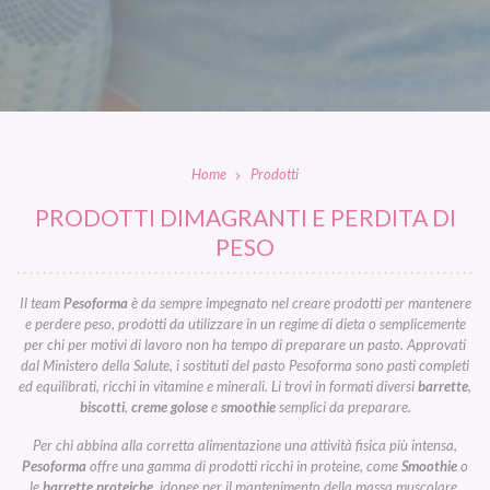
Home
Prodotti
PRODOTTI DIMAGRANTI E PERDITA DI
PESO
Il team
Pesoforma
è da sempre impegnato nel creare prodotti per mantenere
e perdere peso, prodotti da utilizzare in un regime di dieta o semplicemente
per chi per motivi di lavoro non ha tempo di preparare un pasto. Approvati
dal Ministero della Salute, i sostituti del pasto Pesoforma sono pasti completi
ed equilibrati, ricchi in vitamine e minerali. Li trovi in formati diversi
barrette
,
biscotti
,
creme golose
e
smoothie
semplici da preparare.
Per chi abbina alla corretta alimentazione una attività fisica più intensa,
Pesoforma
offre una gamma di prodotti ricchi in proteine, come
Smoothie
o
le
barrette proteiche
, idonee per il mantenimento della massa muscolare.