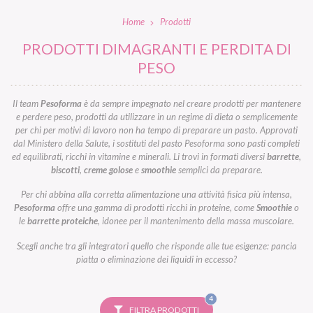
Home
Prodotti
PRODOTTI DIMAGRANTI E PERDITA DI
PESO
Il team
Pesoforma
è da sempre impegnato nel creare prodotti per mantenere
e perdere peso, prodotti da utilizzare in un regime di dieta o semplicemente
per chi per motivi di lavoro non ha tempo di preparare un pasto. Approvati
dal Ministero della Salute, i sostituti del pasto Pesoforma sono pasti completi
ed equilibrati, ricchi in vitamine e minerali. Li trovi in formati diversi
barrette
,
biscotti
,
creme golose
e
smoothie
semplici da preparare.
Per chi abbina alla corretta alimentazione una attività fisica più intensa,
Pesoforma
offre una gamma di prodotti ricchi in proteine, come
Smoothie
o
le
barrette proteiche
, idonee per il mantenimento della massa muscolare.
Scegli anche tra gli integratori quello che risponde alle tue esigenze: pancia
piatta o eliminazione dei liquidi in eccesso?
FILTRI
4
SELEZIONATI
FILTRA PRODOTTI