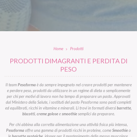
Home
Prodotti
PRODOTTI DIMAGRANTI E PERDITA DI
PESO
Il team
Pesoforma
è da sempre impegnato nel creare prodotti per mantenere
e perdere peso, prodotti da utilizzare in un regime di dieta o semplicemente
per chi per motivi di lavoro non ha tempo di preparare un pasto. Approvati
dal Ministero della Salute, i sostituti del pasto Pesoforma sono pasti completi
ed equilibrati, ricchi in vitamine e minerali. Li trovi in formati diversi
barrette
,
biscotti
,
creme golose
e
smoothie
semplici da preparare.
Per chi abbina alla corretta alimentazione una attività fisica più intensa,
Pesoforma
offre una gamma di prodotti ricchi in proteine, come
Smoothie
o
le
barrette proteiche
, idonee per il mantenimento della massa muscolare.