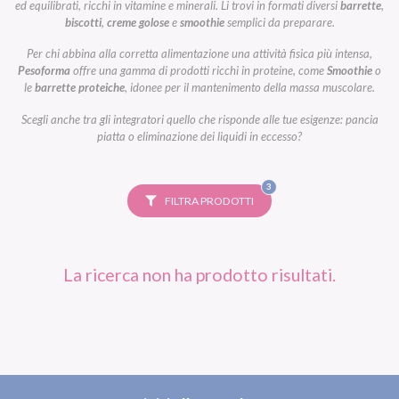
ed equilibrati, ricchi in vitamine e minerali. Li trovi in formati diversi
barrette
,
biscotti
,
creme golose
e
smoothie
semplici da preparare.
Per chi abbina alla corretta alimentazione una attività fisica più intensa,
Pesoforma
offre una gamma di prodotti ricchi in proteine, come
Smoothie
o
le
barrette proteiche
, idonee per il mantenimento della massa muscolare.
Scegli anche tra gli integratori quello che risponde alle tue esigenze: pancia
piatta o eliminazione dei liquidi in eccesso?
FILTRI
3
SELEZIONATI
FILTRA PRODOTTI
La ricerca non ha prodotto risultati.