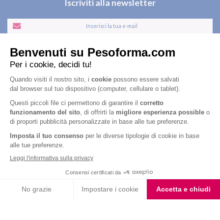
Iscriviti alla newsletter
Letta l'
informativa privacy
, acconsento all'iscrizione alla newsletter
periodica di Nutrition et Santé
Nutrition & Sante' Italia Spa
via Gioacchino Rossini 1/A
20045 Lainate (MI)
Servizio consumatori:
800-018124
Contatti