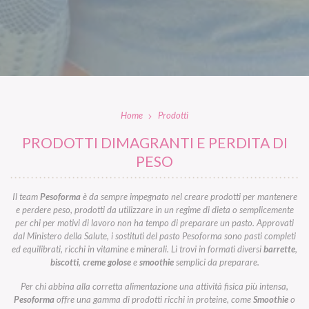
Home
Prodotti
PRODOTTI DIMAGRANTI E PERDITA DI
PESO
Il team
Pesoforma
è da sempre impegnato nel creare prodotti per mantenere
e perdere peso, prodotti da utilizzare in un regime di dieta o semplicemente
per chi per motivi di lavoro non ha tempo di preparare un pasto. Approvati
dal Ministero della Salute, i sostituti del pasto Pesoforma sono pasti completi
ed equilibrati, ricchi in vitamine e minerali. Li trovi in formati diversi
barrette
,
biscotti
,
creme golose
e
smoothie
semplici da preparare.
Per chi abbina alla corretta alimentazione una attività fisica più intensa,
Pesoforma
offre una gamma di prodotti ricchi in proteine, come
Smoothie
o