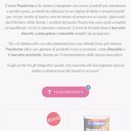
Il team
Pesoforma
è da sempre impegnato nel creare prodotti per mantenere
e perdere peso, prodotti da utilizzare in un regime di dieta o semplicemente
per chi per motivi di lavoro non ha tempo di preparare un pasto. Approvati
dal Ministero della Salute, i sostituti del pasto Pesoforma sono pasti completi
ed equilibrati, ricchi in vitamine e minerali. Li trovi in formati diversi
barrette
,
biscotti
,
creme golose
e
smoothie
semplici da preparare.
Per chi abbina alla corretta alimentazione una attività fisica più intensa,
Pesoforma
offre una gamma di prodotti ricchi in proteine, come
Smoothie
o
le
barrette proteiche
, idonee per il mantenimento della massa muscolare.
Scegli anche tra gli integratori quello che risponde alle tue esigenze: pancia
piatta o eliminazione dei liquidi in eccesso?
FILTRI
4
SELEZIONATI
FILTRA PRODOTTI