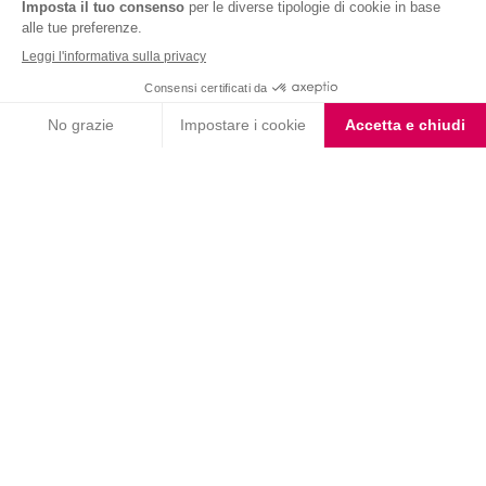
Nutrition & Sante' Italia Spa
via Gioacchino Rossini 1/A
20045 Lainate (MI)
Servizio consumatori:
800-018124
Contatti
ORDINI TELEFONICI
800-018124
PRODOTTI