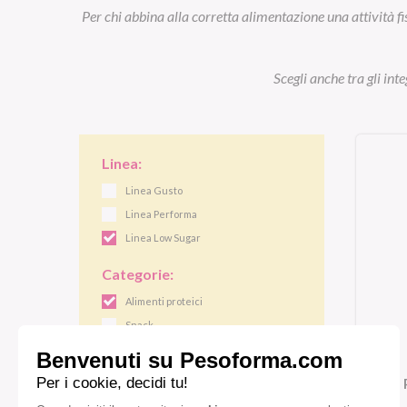
Per chi abbina alla corretta alimentazione una attività fi
Scegli anche tra gli int
Linea:
Linea Gusto
Linea Performa
Linea Low Sugar
Categorie:
Alimenti proteici
Snack
Momento di consumo:
Colazione