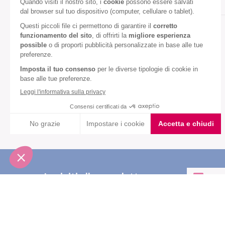
Snack
Gusto:
Caramello
VEDI TUTTI
Iscriviti alla newsletter