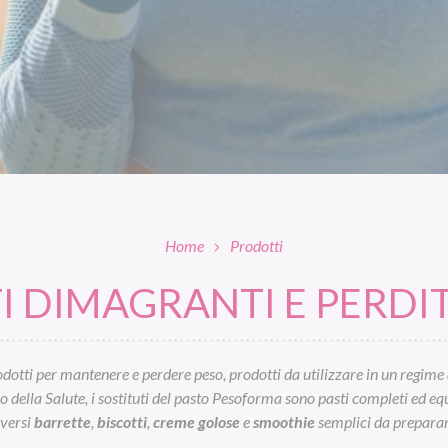
Home
Prodotti
 DIMAGRANTI E PERDIT
otti per mantenere e perdere peso, prodotti da utilizzare in un regime 
ella Salute, i sostituti del pasto Pesoforma sono pasti completi ed equil
iversi
barrette
,
biscotti
,
creme golose
e
smoothie
semplici da preparar