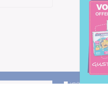
Letta l'
informativa privacy
, ac
alla newsletter periodica di Nu