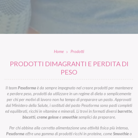
Home
Prodotti
PRODOTTI DIMAGRANTI E PERDITA DI
PESO
Il team
Pesoforma
è da sempre impegnato nel creare prodotti per mantenere
e perdere peso, prodotti da utilizzare in un regime di dieta o semplicemente
per chi per motivi di lavoro non ha tempo di preparare un pasto. Approvati
dal Ministero della Salute, i sostituti del pasto Pesoforma sono pasti completi
ed equilibrati, ricchi in vitamine e minerali. Li trovi in formati diversi
barrette
,
biscotti
,
creme golose
e
smoothie
semplici da preparare.
Per chi abbina alla corretta alimentazione una attività fisica più intensa,
Pesoforma
offre una gamma di prodotti ricchi in proteine, come
Smoothie
o