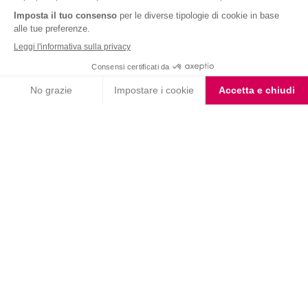
Nutrition & Sante' Italia Spa
via Gioacchino Rossini 1/A
20045 Lainate (MI)
Servizio consumatori:
800-018124
Contatti
ORDINI TELEFONICI
800-018124
PRODOTTI