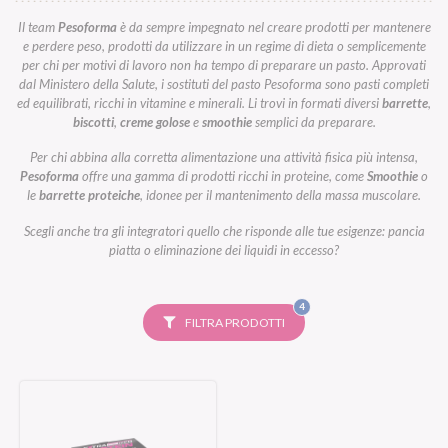
Il team
Pesoforma
è da sempre impegnato nel creare prodotti per mantenere
e perdere peso, prodotti da utilizzare in un regime di dieta o semplicemente
per chi per motivi di lavoro non ha tempo di preparare un pasto. Approvati
dal Ministero della Salute, i sostituti del pasto Pesoforma sono pasti completi
ed equilibrati, ricchi in vitamine e minerali. Li trovi in formati diversi
barrette
,
biscotti
,
creme golose
e
smoothie
semplici da preparare.
Per chi abbina alla corretta alimentazione una attività fisica più intensa,
Pesoforma
offre una gamma di prodotti ricchi in proteine, come
Smoothie
o
le
barrette proteiche
, idonee per il mantenimento della massa muscolare.
Scegli anche tra gli integratori quello che risponde alle tue esigenze: pancia
piatta o eliminazione dei liquidi in eccesso?
FILTRI
4
SELEZIONATI
FILTRA PRODOTTI