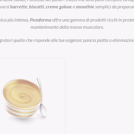
iversi
barrette
,
biscotti
,
creme golose
e
smoothie
semplici da preparar
sica più intensa,
Pesoforma
offre una gamma di prodotti ricchi in prot
mantenimento della massa muscolare.
egratori quello che risponde alle tue esigenze: pancia piatta o eliminazion