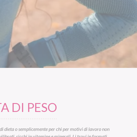
A DI PESO
di dieta o semplicemente per chi per motivi di lavoro non
ibrati, ricchi in vitamine e minerali. Li trovi in formati