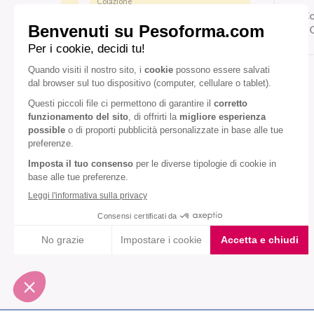
Colazione
Co
Pranzo/cena
G
Gusto:
Caramello
Vaniglia
Diete speciali:
Senza glutine
Senza olio di palma
VEDI TUTTI