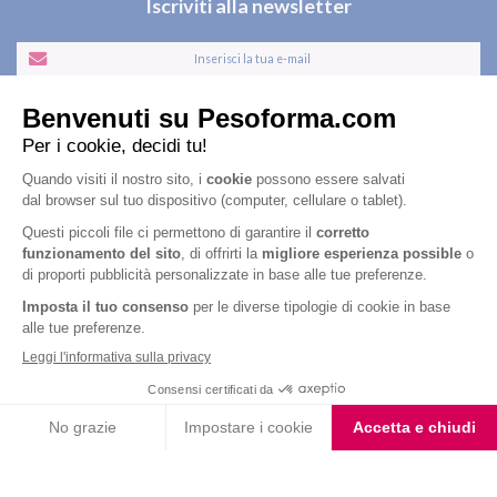
Iscriviti alla newsletter
Letta l'
informativa privacy
, acconsento all'iscrizione alla newsletter
periodica di Nutrition et Santé
Nutrition & Sante' Italia Spa
via Gioacchino Rossini 1/A
20045 Lainate (MI)
Servizio consumatori:
800-018124
Contatti