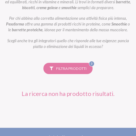
ed equilibrati, ricchi in vitamine e minerali. Li trovi in formati diversi
barrette
,
biscotti
,
creme golose
e
smoothie
semplici da preparare.
Per chi abbina alla corretta alimentazione una attività fisica più intensa,
Pesoforma
offre una gamma di prodotti ricchi in proteine, come
Smoothie
o
le
barrette proteiche
, idonee per il mantenimento della massa muscolare.
Scegli anche tra gli integratori quello che risponde alle tue esigenze: pancia
piatta o eliminazione dei liquidi in eccesso?
FILTRI
3
SELEZIONATI
FILTRA PRODOTTI
La ricerca non ha prodotto risultati.