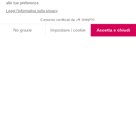
Nutrition & Sante' Italia Spa
via Gioacchino Rossini 1/A
20045 Lainate (MI)
Servizio consumatori:
800-018124
Contatti
ORDINI TELEFONICI
800-018124
PRODOTTI
LE LINEE