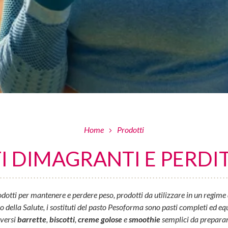
Home
Prodotti
 DIMAGRANTI E PERDIT
otti per mantenere e perdere peso, prodotti da utilizzare in un regime 
ella Salute, i sostituti del pasto Pesoforma sono pasti completi ed equil
iversi
barrette
,
biscotti
,
creme golose
e
smoothie
semplici da preparar