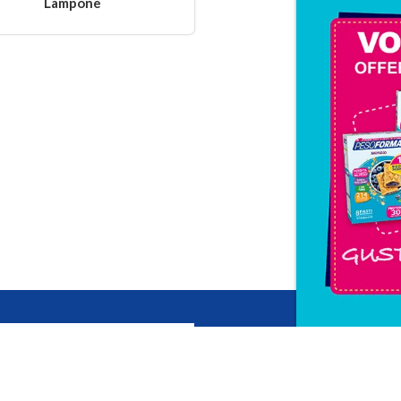
Lampone
Letta l'
informativa privacy
, ac
alla newsletter periodica di Nu