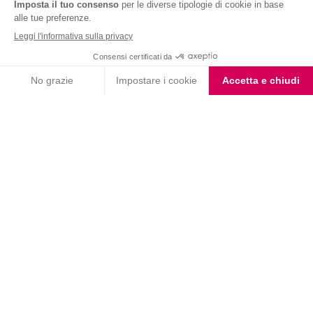
Nutrition & Sante' Italia Spa
via Gioacchino Rossini 1/A
20045 Lainate (MI)
Servizio consumatori:
800-018124
Contatti
ORDINI TELEFONICI
800-018124
PRODOTTI