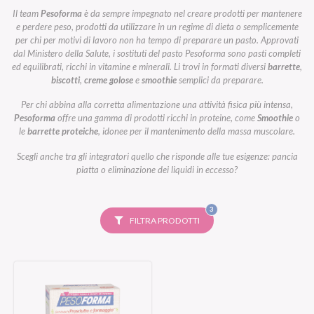
Il team
Pesoforma
è da sempre impegnato nel creare prodotti per mantenere
e perdere peso, prodotti da utilizzare in un regime di dieta o semplicemente
per chi per motivi di lavoro non ha tempo di preparare un pasto. Approvati
dal Ministero della Salute, i sostituti del pasto Pesoforma sono pasti completi
ed equilibrati, ricchi in vitamine e minerali. Li trovi in formati diversi
barrette
,
biscotti
,
creme golose
e
smoothie
semplici da preparare.
Per chi abbina alla corretta alimentazione una attività fisica più intensa,
Pesoforma
offre una gamma di prodotti ricchi in proteine, come
Smoothie
o
le
barrette proteiche
, idonee per il mantenimento della massa muscolare.
Scegli anche tra gli integratori quello che risponde alle tue esigenze: pancia
piatta o eliminazione dei liquidi in eccesso?
FILTRI
3
SELEZIONATI
FILTRA PRODOTTI